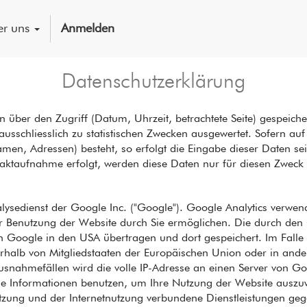
r uns
Anmelden
Datenschutzerklärung
über den Zugriff (Datum, Uhrzeit, betrachtete Seite) gespeich
sschliesslich zu statistischen Zwecken ausgewertet. Sofern auf
, Adressen) besteht, so erfolgt die Eingabe dieser Daten seite
ktaufnahme erfolgt, werden diese Daten nur für diesen Zweck 
ysedienst der Google Inc. ("Google"). Google Analytics verwend
r Benutzung der Website durch Sie ermöglichen. Die durch den
n Google in den USA übertragen und dort gespeichert. Im Falle 
nerhalb von Mitgliedstaaten der Europäischen Union oder in an
usnahmefällen wird die volle IP-Adresse an einen Server von G
ese Informationen benutzen, um Ihre Nutzung der Website auszuw
zung und der Internetnutzung verbundene Dienstleistungen geg